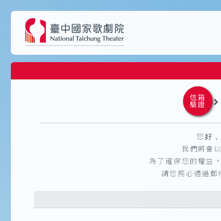
信箱
驗證
您好，
我們將會以
為了確保您的權益，
請您務必通過郵件